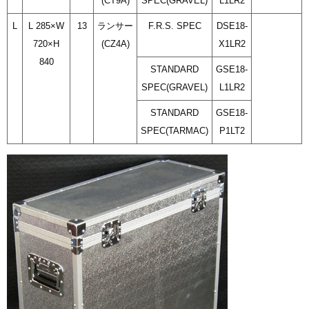
(CT9A)
SPEC(GRAVEL)
L1LR2
L
L 285×W
13
ランサー
F.R.S. SPEC
DSE18-
720×H
(CZ4A)
X1LR2
840
STANDARD
GSE18-
SPEC(GRAVEL)
L1LR2
STANDARD
GSE18-
SPEC(TARMAC)
P1LT2