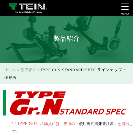
MENU
会社案内・採用・IR
製品紹介
ホーム
»
製品紹介
»
TYPE Gr.N STANDARD SPEC ラインナップ・
価格表
*「TYPE Gr.N」の購入には、専用の「
使用誓約書兼発注書
」を提出し
す。