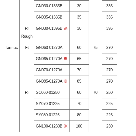
GN030-01335B
30
335
GN035-01335B
35
335
Rr
GN030-01395B
※
30
395
Rough
Tarmac
Ft
GN060-01270A
60
75
270
GN065-01270A
※
65
270
GN070-01270A
70
270
GN085-01270A
※
85
270
Rr
SC060-01250
60
70
250
SY070-01225
70
225
SY080-01225
80
225
GN100-01230B
※
100
230