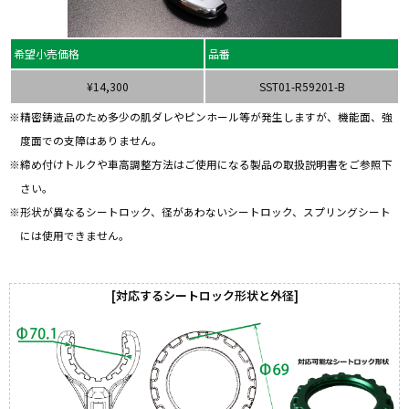
希望小売価格
品番
¥14,300
SST01-R59201-B
精密鋳造品のため多少の肌ダレやピンホール等が発生しますが、機能面、強
度面での支障はありません。
締め付けトルクや車高調整方法はご使用になる製品の取扱説明書をご参照下
さい。
形状が異なるシートロック、径があわないシートロック、スプリングシート
には使用できません。
対応するシートロック形状と外径