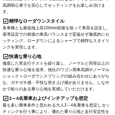
高調初心者でも安心してセッティングをお楽しみ頂けま
す。
精悍なローダウンスタイル
各車種とも最低地上高100mm前後を狙って車高を設定し、
基準設定での前後の車高バランスまで妥協せず徹底的にセ
ッティング。ローダウンによるシャープで精悍なスタイリ
ングを実現します。
快適な乗り心地
徹底した実走行テストを繰り返し、ノーマルと同等以上の
快適な乗り心地を追求。他社のワゴン用車高調やノーマル
ショック＋ローダウンスプリングの組み合わせにありがち
な、ガチガチ感・不快な突き上げ感がありません。しなや
かで粘りのある乗り心地を実感していただけます。
3～4名乗車およびインチアップを想定
最も多い乗車条件と思われる大人3～4名乗車を想定しセッ
ティングを行う事により、優れた乗り心地と走行安定性を