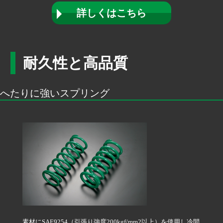
詳しくはこちら
耐久性と高品質
へたりに強いスプリング
素材にSAE9254（引張り強度200kgf/mm
2
以上）を使用し冷間