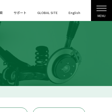
索
サポート
GLOBAL SITE
English
MENU