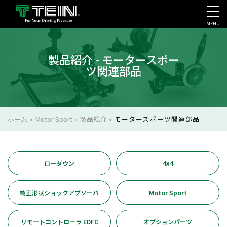
MENU
会社案内・採用・IR
製品紹介 - モータースポー
ツ関連部品
ホーム
»
Motor Sport
»
製品紹介
»
モータースポーツ関連部品
ローダウン
4x4
純正形状ショックアブソーバ
Motor Sport
リモートコントローラ EDFC
オプションパーツ