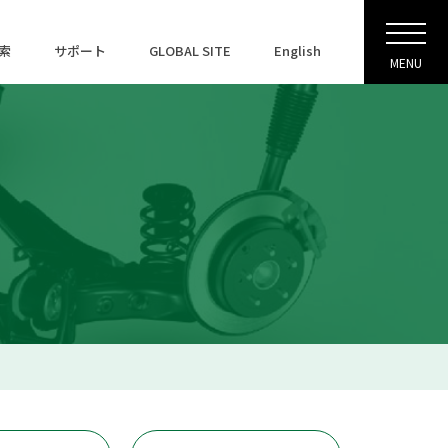
索
サポート
GLOBAL SITE
English
MENU