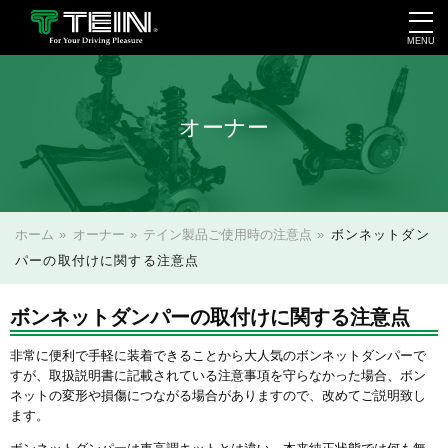
MENU
会社案内・採用・IR
オーナー
ホーム
»
オーナー
»
テイン製品ご使用時の注意点
»
ボンネットダン
パーの取付けに関する注意点
ボンネットダンパーの取付けに関する注意点
非常に便利で手軽に装着できることから大人気のボンネットダンパーで
すが、取扱説明書に記載されている注意事項を守らなかった場合、ボン
ネットの変形や損傷につながる場合がありますので、改めてご説明致し
ます。