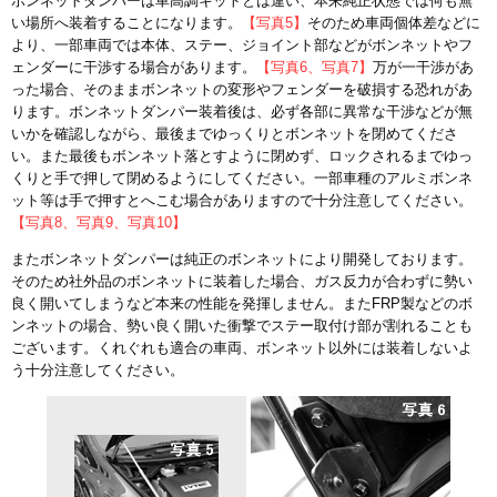
ボンネットダンパーは車高調キットとは違い、本来純正状態では何も無
い場所へ装着することになります。
【写真5】
そのため車両個体差などに
より、一部車両では本体、ステー、ジョイント部などがボンネットやフ
ェンダーに干渉する場合があります。
【写真6、写真7】
万が一干渉があ
った場合、そのままボンネットの変形やフェンダーを破損する恐れがあ
ります。ボンネットダンパー装着後は、必ず各部に異常な干渉などが無
いかを確認しながら、最後までゆっくりとボンネットを閉めてくださ
い。また最後もボンネット落とすように閉めず、ロックされるまでゆっ
くりと手で押して閉めるようにしてください。一部車種のアルミボンネ
ット等は手で押すとへこむ場合がありますので十分注意してください。
【写真8、写真9、写真10】
またボンネットダンパーは純正のボンネットにより開発しております。
そのため社外品のボンネットに装着した場合、ガス反力が合わずに勢い
良く開いてしまうなど本来の性能を発揮しません。またFRP製などのボ
ンネットの場合、勢い良く開いた衝撃でステー取付け部が割れることも
ございます。くれぐれも適合の車両、ボンネット以外には装着しないよ
う十分注意してください。