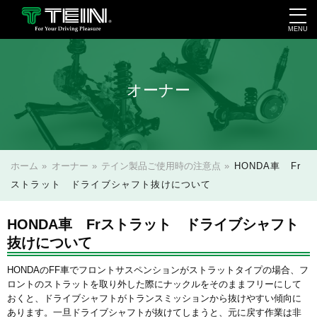
MENU
会社案内・採用・IR
オーナー
ホーム
»
オーナー
»
テイン製品ご使用時の注意点
»
HONDA車 Fr
ストラット ドライブシャフト抜けについて
HONDA車 Frストラット ドライブシャフト
抜けについて
HONDAのFF車でフロントサスペンションがストラットタイプの場合、フ
ロントのストラットを取り外した際にナックルをそのままフリーにして
おくと、ドライブシャフトがトランスミッションから抜けやすい傾向に
あります。一旦ドライブシャフトが抜けてしまうと、元に戻す作業は非