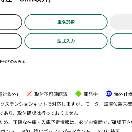
車名選択
型式入力
正形状のみ表示
証対象外)
取付不可確認済
開発中
海外仕
クステンションキットで対応しますが、モーター設置位置未確
であり、取付確認は行っておりません。
ため、正確な在庫・入庫予定情報は、必ず
お電話で
ご確認下さ
マウント
R/U : 強化ゴムアッパーマウント
STD : 純正