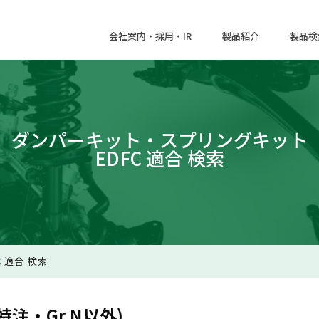
会社案内・採用・IR
製品紹介
製品検
ダンパーキット・スプリングキット
EDFC 適合 検索
 適合 検索
注・Gr.N以外)