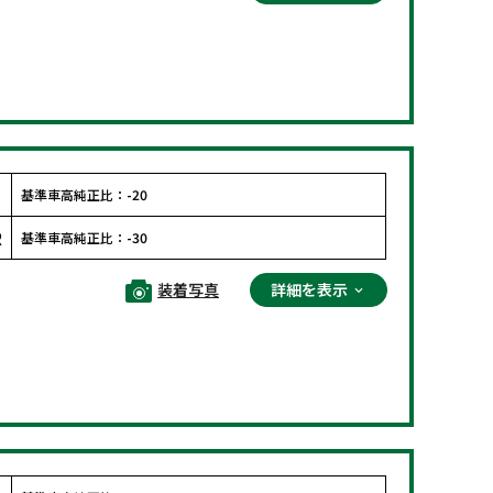
F
基準車高純正比：
-20
R
基準車高純正比：
-30
装着写真
詳細を表示