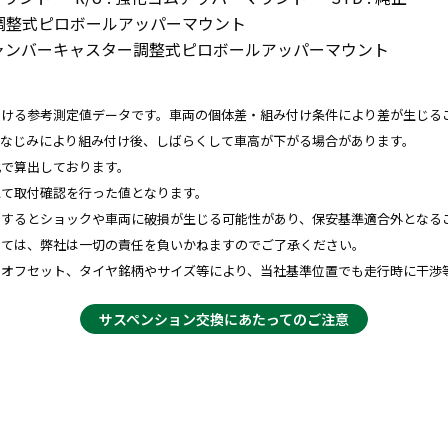
ンバー調整式ピロボールアッパーマウント
DJ : キャンバーキャスター調整式ピロボールアッパーマウント
おける参考測定値データです。車両の個体差・組み付け条件により差が生じる
、なじみにより組み付け後、しばらくして車高が下がる場合があります。
比で算出しております。
にて取付確認を行った値となります。
用するとショックや車両に破損が生じる可能性があり、保安基準適合外となる
しては、弊社は一切の責任を負いかねますのでご了承ください。
やオフセット、タイヤ銘柄やサイズ等により、当社基準位置でも走行時に干渉
サスペンション交換にあたってのご注意