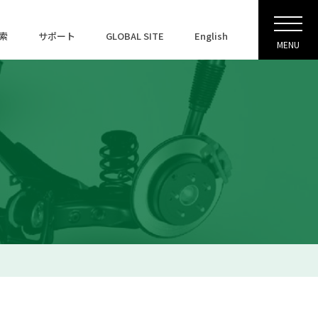
索
サポート
GLOBAL SITE
English
MENU