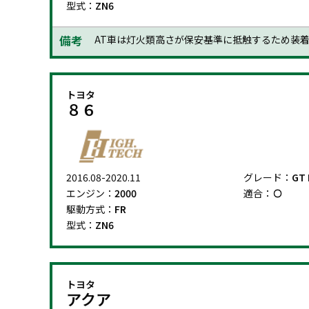
型式：
ZN6
備考
AT車は灯火類高さが保安基準に抵触するため装
トヨタ
８６
2016.08-2020.11
グレード：
GT 
エンジン：
2000
適合：
駆動方式：
FR
型式：
ZN6
トヨタ
アクア