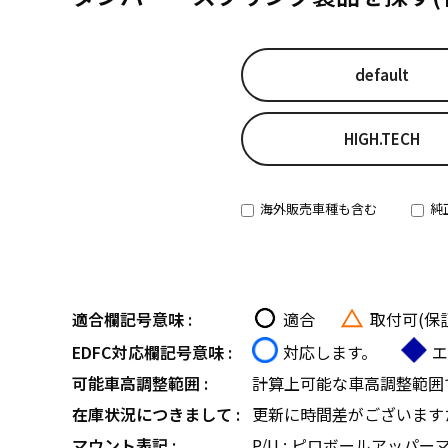
default
HIGH.TECH
海外販売車種も含む
純
適合欄記号意味 :
適合
取付可(保
EDFC対応欄記号意味 :
対応します。
エ
可能車高調整範囲 :
計算上可能な車高調整範囲
在庫状況につきまして :
更新に時間差がございます
マウント表記 :
P/U : ピロボールアッパー