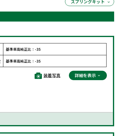
スプリングキット
F
基準車高純正比：
-35
R
基準車高純正比：
-35
装着写真
詳細を表示