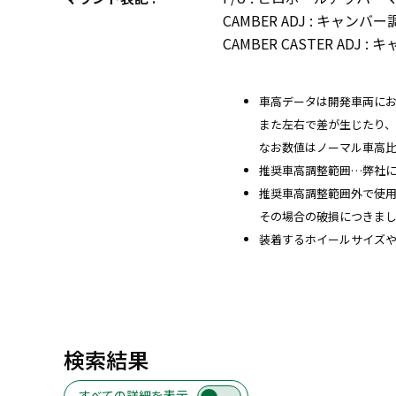
CAMBER ADJ : キャ
CAMBER CASTER A
車高データは開発車両に
また左右で差が生じたり
なお数値はノーマル車高
推奨車高調整範囲…弊社
推奨車高調整範囲外で使
その場合の破損につきま
装着するホイールサイズ
検索結果
すべての詳細を表示