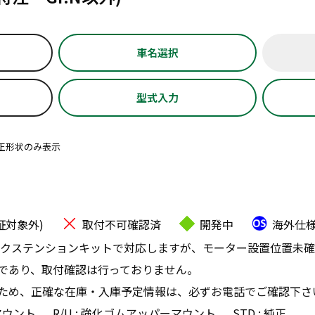
車名選択
型式入力
正形状のみ表示
証対象外)
取付不可確認済
開発中
海外仕
クステンションキットで対応しますが、モーター設置位置未確
であり、取付確認は行っておりません。
ため、正確な在庫・入庫予定情報は、必ず
お電話で
ご確認下さ
マウント
R/U : 強化ゴムアッパーマウント
STD : 純正