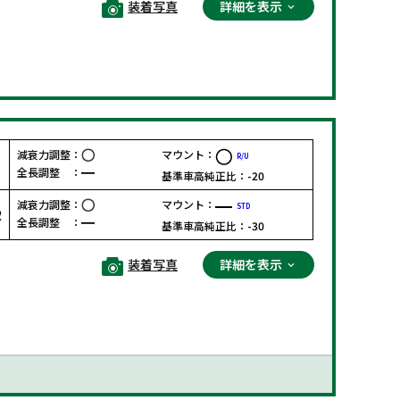
装着写真
詳細を表示
減衰力調整：
マウント：
R/U
F
全長調整 ：
基準車高純正比：
-20
減衰力調整：
マウント：
STD
R
全長調整 ：
基準車高純正比：
-30
装着写真
詳細を表示