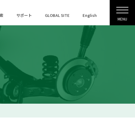
索
サポート
GLOBAL SITE
English
MENU