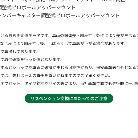
ンバー調整式ピロボールアッパーマウント
DJ : キャンバーキャスター調整式ピロボールアッパーマウント
おける参考測定値データです。車両の個体差・組み付け条件により差が生じる
、なじみにより組み付け後、しばらくして車高が下がる場合があります。
比で算出しております。
にて取付確認を行った値となります。
用するとショックや車両に破損が生じる可能性があり、保安基準適合外となる
しては、弊社は一切の責任を負いかねますのでご了承ください。
やオフセット、タイヤ銘柄やサイズ等により、当社基準位置でも走行時に干渉
サスペンション交換にあたってのご注意