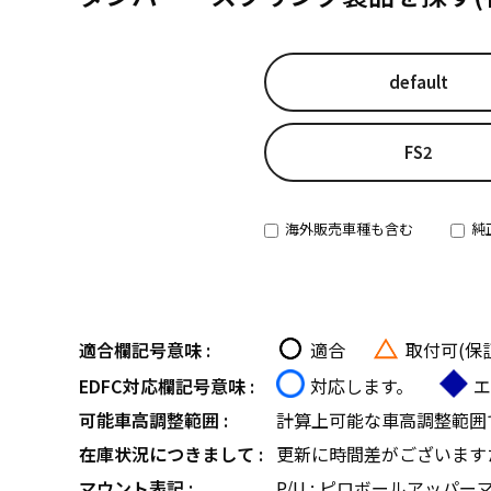
default
FS2
海外販売車種も含む
純
適合欄記号意味 :
適合
取付可(保
EDFC対応欄記号意味 :
対応します。
エ
可能車高調整範囲 :
計算上可能な車高調整範囲
在庫状況につきまして :
更新に時間差がございます
マウント表記 :
P/U : ピロボールアッパー