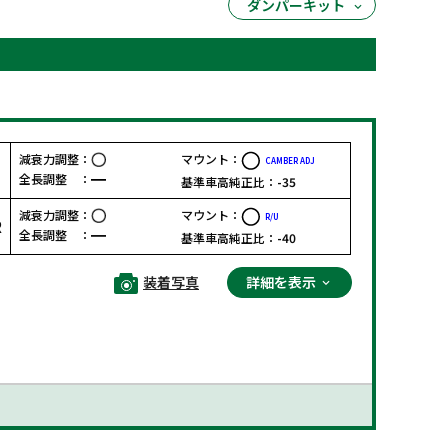
ダンパーキット
減衰力調整：
マウント：
CAMBER ADJ
F
全長調整 ：
基準車高純正比：
-35
減衰力調整：
マウント：
R/U
R
全長調整 ：
基準車高純正比：
-40
装着写真
詳細を表示