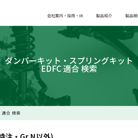
会社案内・採用・IR
製品紹介
製品検
ダンパーキット・スプリングキット
EDFC 適合 検索
 適合 検索
注・Gr.N以外)