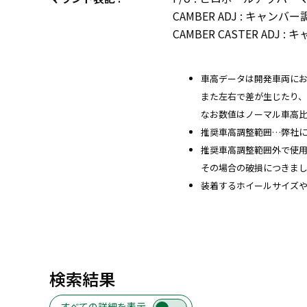
CAMBER ADJ : キャ
CAMBER CASTER A
車高データは開発車両に
また左右で差が生じたり
なお数値はノーマル車高
推奨車高調整範囲…弊社
推奨車高調整範囲外で使
その場合の破損につきま
装着するホイールサイズ
検索結果
すべての詳細を表示