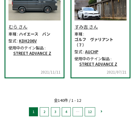
むら さん
すみ吉 さん
車種 :
ハイエース バン
車種 :
ゴルフ ヴァリアント
型式 :
KDH206V
（７）
使用中のテイン製品 :
型式 :
AUCHP
STREET ADVANCE Z
使用中のテイン製品 :
STREET ADVANCE Z
2021/11/11
2021/07/21
全140件 / 1 - 12
1
2
3
4
…
12