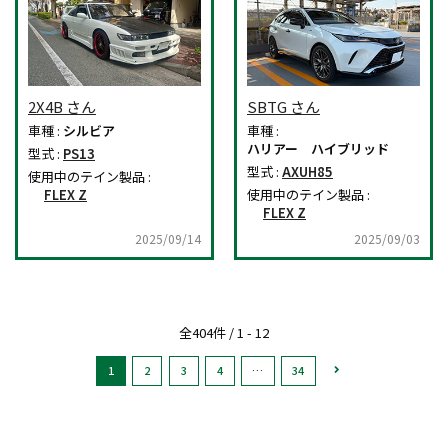
2X4B さん
SBTG さん
車種 :
シルビア
車種 :
ハリアー ハイブリッド
型式 :
PS13
型式 :
AXUH85
使用中のテイン製品 :
FLEX Z
使用中のテイン製品 :
FLEX Z
2025/09/14
2025/09/03
全404件 / 1 - 12
1
2
3
4
…
34