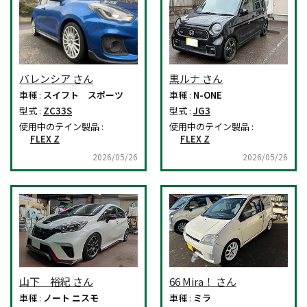
バレンシア さん
黒ルナ さん
車種 :
スイフト スポーツ
車種 :
N-ONE
型式 :
ZC33S
型式 :
JG3
使用中のテイン製品 :
使用中のテイン製品 :
FLEX Z
FLEX Z
2026/05/26
2026/05/26
山下 裕紀 さん
66 Mira！ さん
車種 :
ノート ニスモ
車種 :
ミラ