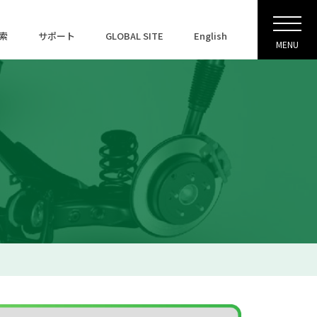
索
サポート
GLOBAL SITE
English
MENU