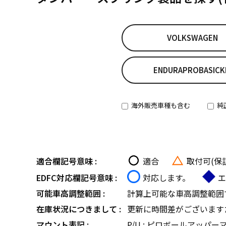
VOLKSWAGEN
ENDURAPROBASICK
海外販売車種も含む
純
適合欄記号意味 :
適合
取付可(保
EDFC対応欄記号意味 :
対応します。
エ
可能車高調整範囲 :
計算上可能な車高調整範囲
在庫状況につきまして :
更新に時間差がございます
マウント表記 :
P/U : ピロボールアッパー