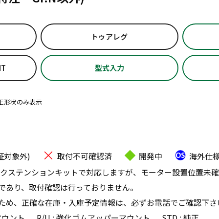
トゥアレグ
IT
型式入力
正形状のみ表示
証対象外)
取付不可確認済
開発中
海外仕
クステンションキットで対応しますが、モーター設置位置未確
であり、取付確認は行っておりません。
ため、正確な在庫・入庫予定情報は、必ず
お電話で
ご確認下さ
マウント
R/U : 強化ゴムアッパーマウント
STD : 純正