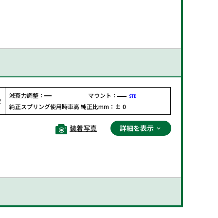
減衰力調整：
マウント：
STD
R
純正スプリング使用時車高 純正比mm：
± 0
装着写真
詳細を表示