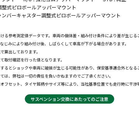
ンバー調整式ピロボールアッパーマウント
DJ : キャンバーキャスター調整式ピロボールアッパーマウント
おける参考測定値データです。車両の個体差・組み付け条件により差が生じる
、なじみにより組み付け後、しばらくして車高が下がる場合があります。
比で算出しております。
にて取付確認を行った値となります。
用するとショックや車両に破損が生じる可能性があり、保安基準適合外となる
しては、弊社は一切の責任を負いかねますのでご了承ください。
やオフセット、タイヤ銘柄やサイズ等により、当社基準位置でも走行時に干渉
サスペンション交換にあたってのご注意