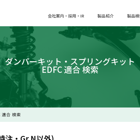
会社案内・採用・IR
製品紹介
製品検
ダンパーキット・スプリングキット
EDFC 適合 検索
 適合 検索
注・Gr.N以外)