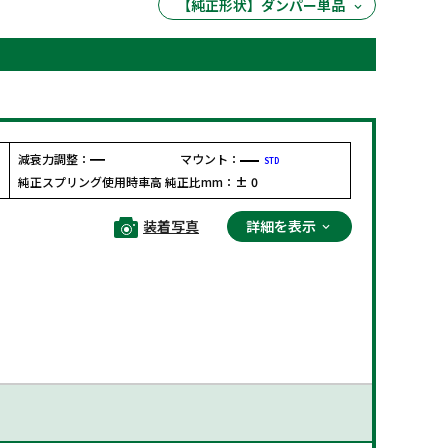
【純正形状】ダンパー単品
減衰力調整：
マウント：
STD
F
純正スプリング使用時車高 純正比mm：
± 0
装着写真
詳細を表示