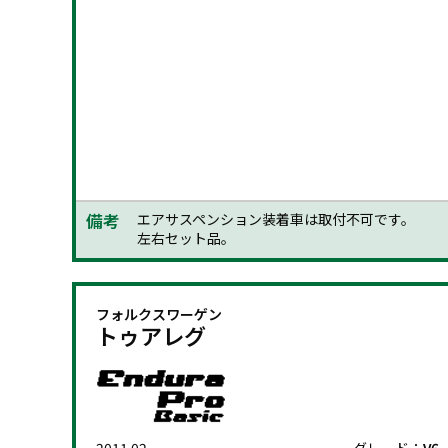
2011.02-
グレード：
HYB
エンジン：
3000
適合：
駆動方式：
4WD
型式：
7PCGEA
備考
エアサスペンション装着車は取付不可です。
左右セット品。
フォルクスワーゲン
トゥアレグ