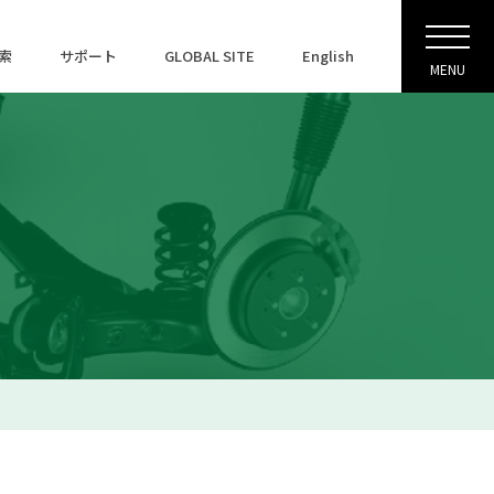
索
サポート
GLOBAL SITE
English
MENU