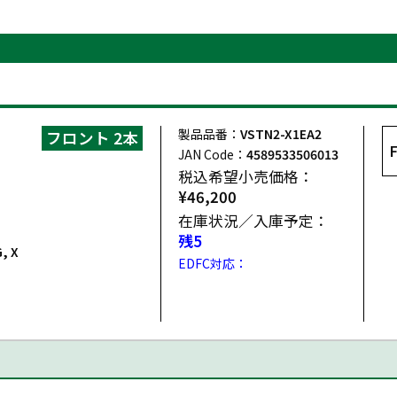
製品品番：
VSTN2-X1EA2
フロント 2本
JAN Code：
4589533506013
税込希望小売価格：
¥46,200
在庫状況／入庫予定：
残5
G, X
EDFC対応：