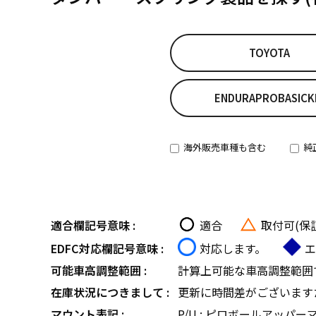
TOYOTA
ENDURAPROBASICK
海外販売車種も含む
純
適合欄記号意味 :
適合
取付可(保
EDFC対応欄記号意味 :
対応します。
エ
可能車高調整範囲 :
計算上可能な車高調整範囲
在庫状況につきまして :
更新に時間差がございます
マウント表記 :
P/U : ピロボールアッパー