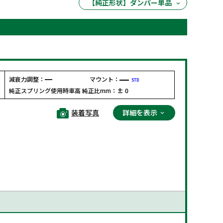
【純正形状】ダンパー単品
減衰力調整：
マウント：
STD
F
純正スプリング使用時車高 純正比mm：
± 0
装着写真
詳細を表示