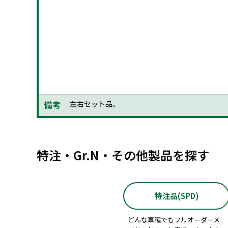
2020.08+
グレード：
Z, 
エンジン：
1500
適合：
駆動方式：
FF
型式：
MXPJ10
備考
左右セット品。
特注・Gr.N・その他製品を探す
特注品(SPD)
どんな車種でもフルオーダーメ