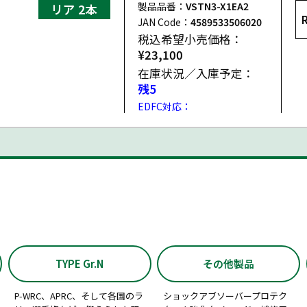
製品品番：
VSTN3-X1EA2
リア 2本
JAN Code：
4589533506020
G, X
税込希望小売価格：
¥23,100
在庫状況／入庫予定：
残5
EDFC対応：
TYPE Gr.N
その他製品
P-WRC、APRC、そして各国のラ
ショックアブソーバープロテク