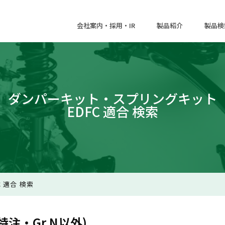
会社案内・採用・IR
製品紹介
製品検
ダンパーキット・スプリングキット
EDFC 適合 検索
 適合 検索
注・Gr.N以外)