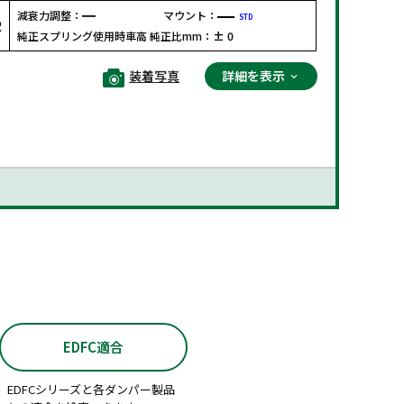
減衰力調整：
マウント：
STD
R
純正スプリング使用時車高 純正比mm：
± 0
装着写真
詳細を表示
EDFC適合
EDFCシリーズと各ダンパー製品