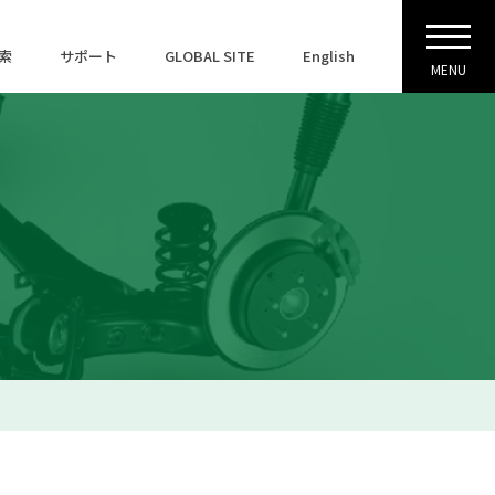
索
サポート
GLOBAL SITE
English
MENU