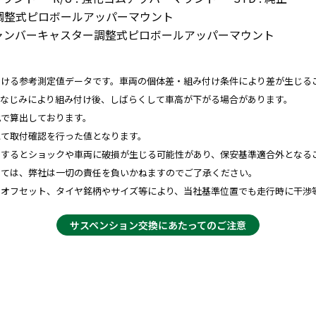
ンバー調整式ピロボールアッパーマウント
DJ : キャンバーキャスター調整式ピロボールアッパーマウント
おける参考測定値データです。車両の個体差・組み付け条件により差が生じる
、なじみにより組み付け後、しばらくして車高が下がる場合があります。
比で算出しております。
にて取付確認を行った値となります。
用するとショックや車両に破損が生じる可能性があり、保安基準適合外となる
しては、弊社は一切の責任を負いかねますのでご了承ください。
やオフセット、タイヤ銘柄やサイズ等により、当社基準位置でも走行時に干渉
サスペンション交換にあたってのご注意