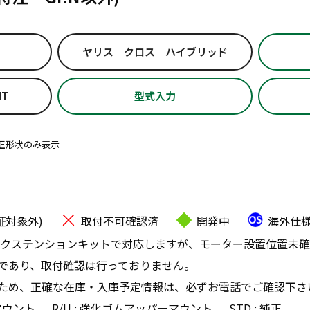
ヤリス クロス ハイブリッド
IT
型式入力
正形状のみ表示
証対象外)
取付不可確認済
開発中
海外仕
クステンションキットで対応しますが、モーター設置位置未確
であり、取付確認は行っておりません。
ため、正確な在庫・入庫予定情報は、必ず
お電話で
ご確認下さ
マウント
R/U : 強化ゴムアッパーマウント
STD : 純正