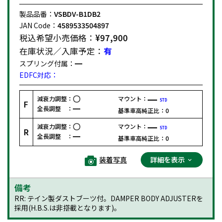
製品品番：
VSBDV-B1DB2
JAN Code：
4589533504897
税込希望小売価格：
¥97,900
在庫状況／入庫予定：
有
スプリング付属：
EDFC対応：
減衰力調整：
マウント：
STD
F
全長調整 ：
基準車高純正比：
0
減衰力調整：
マウント：
STD
R
全長調整 ：
基準車高純正比：
0
装着写真
詳細を表示
備考
RR: テイン製ダストブーツ付。DAMPER BODY ADJUSTERを
採用(H.B.S.は非搭載となります)。