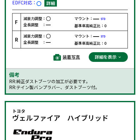
EDFC対応：
詳細
減衰力調整：
マウント：
STD
F
全長調整 ：
基準車高純正比：
0
減衰力調整：
マウント：
STD
R
全長調整 ：
基準車高純正比：
0
装着写真
詳細を表示
備考
RR:純正ダストブーツの加工が必要です。
RR:テイン製バンプラバー、ダストブーツ付。
トヨタ
ヴェルファイア ハイブリッド