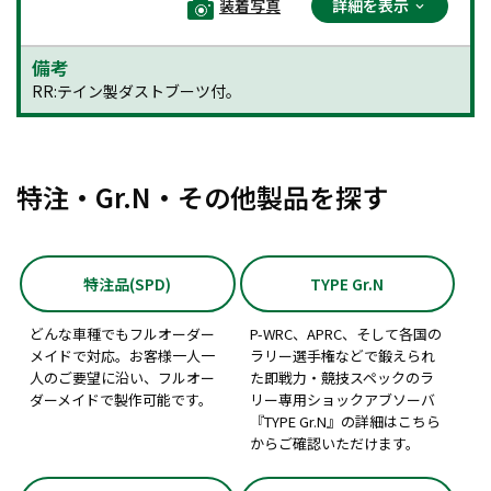
装着写真
詳細を表示
備考
RR:テイン製ダストブーツ付。
特注・Gr.N・その他製品を探す
特注品(SPD)
TYPE Gr.N
どんな車種でもフルオーダー
P-WRC、APRC、そして各国の
メイドで対応。お客様一人一
ラリー選手権などで鍛えられ
人のご要望に沿い、フルオー
た即戦力・競技スペックのラ
ダーメイドで製作可能です。
リー専用ショックアブソーバ
『TYPE Gr.N』の詳細はこちら
からご確認いただけます。