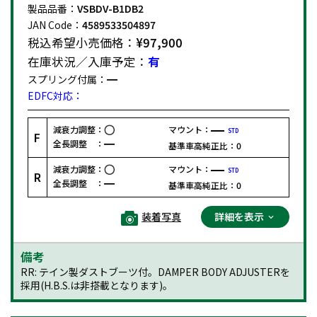
製品品番：
VSBDV-B1DB2
JAN Code：
4589533504897
税込希望小売価格：
¥97,900
在庫状況／入庫予定：
有
スプリング付属：
EDFC対応：
減衰力調整：
マウント：
STD
F
全長調整 ：
基準車高純正比：
0
減衰力調整：
マウント：
STD
R
全長調整 ：
基準車高純正比：
0
装着写真
詳細を表示
備考
RR: テイン製ダストブーツ付。DAMPER BODY ADJUSTERを
採用(H.B.S.は非搭載となります)。