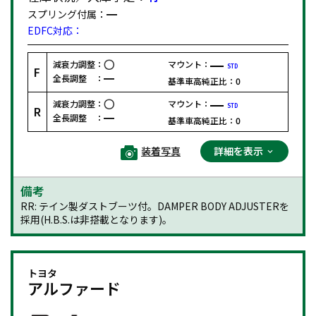
スプリング付属：
EDFC対応：
減衰力調整：
マウント：
STD
F
全長調整 ：
基準車高純正比：
0
減衰力調整：
マウント：
STD
R
全長調整 ：
基準車高純正比：
0
装着写真
詳細を表示
備考
RR: テイン製ダストブーツ付。DAMPER BODY ADJUSTERを
採用(H.B.S.は非搭載となります)。
トヨタ
アルファード