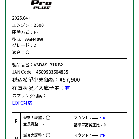
2025.04+
エンジン：
2500
駆動方式：
FF
型式：
AGH40W
グレード：
Z
適合：
製品品番：
VSBAS-B1DB2
JAN Code：
4589533504835
税込希望小売価格：
¥97,900
在庫状況／入庫予定：
有
スプリング付属：
EDFC対応：
減衰力調整：
マウント：
STD
F
全長調整 ：
基準車高純正比：
0
減衰力調整：
マウント：
STD
R