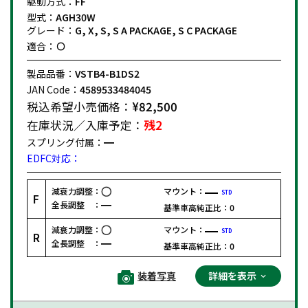
駆動方式：
FF
型式：
AGH30W
グレード：
G, X, S, S A PACKAGE, S C PACKAGE
適合：
製品品番：
VSTB4-B1DS2
JAN Code：
4589533484045
税込希望小売価格：
¥82,500
在庫状況／入庫予定：
残2
スプリング付属：
EDFC対応：
減衰力調整：
マウント：
STD
F
全長調整 ：
基準車高純正比：
0
減衰力調整：
マウント：
STD
R
全長調整 ：
基準車高純正比：
0
装着写真
詳細を表示