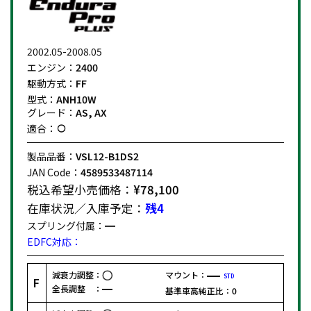
2002.05-2008.05
エンジン：
2400
駆動方式：
FF
型式：
ANH10W
グレード：
AS, AX
適合：
製品品番：
VSL12-B1DS2
JAN Code：
4589533487114
税込希望小売価格：
¥78,100
在庫状況／入庫予定：
残4
スプリング付属：
EDFC対応：
減衰力調整：
マウント：
STD
F
全長調整 ：
基準車高純正比：
0