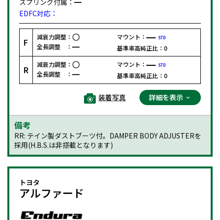
スプリング付属：
EDFC対応：
減衰力調整：
マウント：
STD
F
全長調整 ：
基準車高純正比：
0
減衰力調整：
マウント：
STD
R
全長調整 ：
基準車高純正比：
0
装着写真
詳細を表示
備考
RR: テイン製ダストブーツ付。DAMPER BODY ADJUSTERを
採用(H.B.S.は非搭載となります)
トヨタ
アルファード