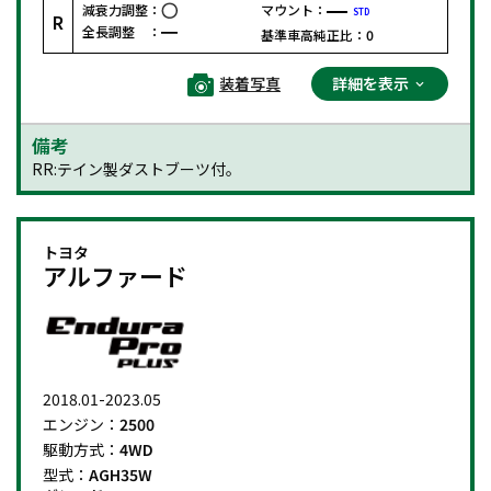
減衰力調整：
マウント：
STD
R
全長調整 ：
基準車高純正比：
0
装着写真
詳細を表示
備考
RR:テイン製ダストブーツ付。
トヨタ
アルファード
2018.01-2023.05
エンジン：
2500
駆動方式：
4WD
型式：
AGH35W