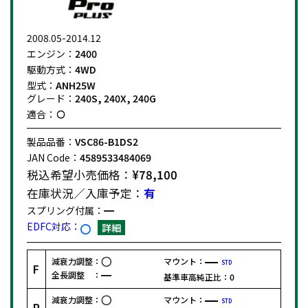
2008.05-2014.12
エンジン：
2400
駆動方式：
4WD
型式：
ANH25W
グレード：
240S, 240X, 240G
適合：
製品品番：
VSC86-B1DS2
JAN Code：
4589533484069
税込希望小売価格：
¥78,100
在庫状況／入庫予定：
有
スプリング付属：
EDFC対応：
詳細
減衰力調整：
マウント：
STD
F
全長調整 ：
基準車高純正比：
0
減衰力調整：
マウント：
STD
R