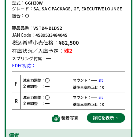
型式：
GGH30W
グレード：
SA, SA C PACKAGE, GF, EXECUTIVE LOUNGE
適合：
製品品番：
VSTB4-B1DS2
JAN Code：
4589533484045
税込希望小売価格：
¥82,500
在庫状況／入庫予定：
残2
スプリング付属：
EDFC対応：
減衰力調整：
マウント：
STD
F
全長調整 ：
基準車高純正比：
0
減衰力調整：
マウント：
STD
R
全長調整 ：
基準車高純正比：
0
装着写真
詳細を表示
備考