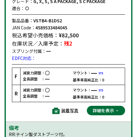
グレード：
G, X, S, S A PACKAGE, S C PACKAGE
適合：
製品品番：
VSTB4-B1DS2
JAN Code：
4589533484045
税込希望小売価格：
¥82,500
在庫状況／入庫予定：
残2
スプリング付属：
EDFC対応：
減衰力調整：
マウント：
STD
F
全長調整 ：
基準車高純正比：
0
減衰力調整：
マウント：
STD
R
全長調整 ：
基準車高純正比：
0
装着写真
詳細を表示
備考
RR:テイン製ダストブーツ付。