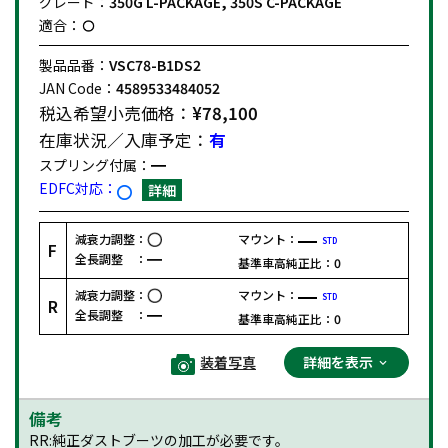
グレード：
350G L-PACKAGE, 350S C-PACKAGE
適合：
製品品番：
VSC78-B1DS2
JAN Code：
4589533484052
税込希望小売価格：
¥78,100
在庫状況／入庫予定：
有
スプリング付属：
EDFC対応：
詳細
減衰力調整：
マウント：
STD
F
全長調整 ：
基準車高純正比：
0
減衰力調整：
マウント：
STD
R
全長調整 ：
基準車高純正比：
0
装着写真
詳細を表示
備考
RR:純正ダストブーツの加工が必要です。