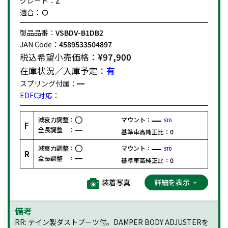
グレード：
Z
適合：
製品品番：
VSBDV-B1DB2
JAN Code：
4589533504897
税込希望小売価格：
¥97,900
在庫状況／入庫予定：
有
スプリング付属：
EDFC対応：
減衰力調整：
マウント：
STD
F
全長調整 ：
基準車高純正比：
0
減衰力調整：
マウント：
STD
R
全長調整 ：
基準車高純正比：
0
装着写真
詳細を表示
備考
RR: テイン製ダストブーツ付。DAMPER BODY ADJUSTERを