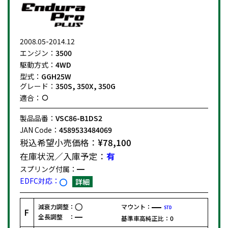
2008.05-2014.12
エンジン：
3500
駆動方式：
4WD
型式：
GGH25W
グレード：
350S, 350X, 350G
適合：
製品品番：
VSC86-B1DS2
JAN Code：
4589533484069
税込希望小売価格：
¥78,100
在庫状況／入庫予定：
有
スプリング付属：
EDFC対応：
詳細
減衰力調整：
マウント：
STD
F
全長調整 ：
基準車高純正比：
0