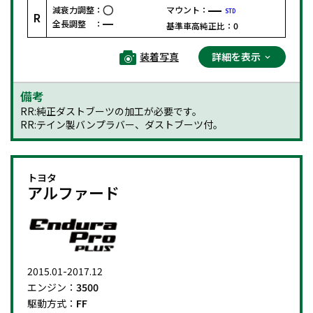
減衰力調整：
マウント：
STD
R
全長調整 ：
基準車高純正比：
0
装着写真
詳細を表示
備考
RR:純正ダストブーツの加工が必要です。
RR:テイン製バンプラバー、ダストブーツ付。
トヨタ
アルファード
2015.01-2017.12
エンジン：
3500
駆動方式：
FF