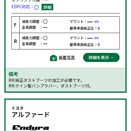
EDFC対応：
詳細
減衰力調整：
マウント：
STD
F
全長調整 ：
基準車高純正比：
0
減衰力調整：
マウント：
STD
R
全長調整 ：
基準車高純正比：
0
装着写真
詳細を表示
備考
RR:純正ダストブーツの加工が必要です。
RR:テイン製バンプラバー、ダストブーツ付。
トヨタ
アルファード