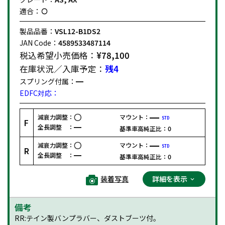
適合：
製品品番：
VSL12-B1DS2
JAN Code：
4589533487114
税込希望小売価格：
¥78,100
在庫状況／入庫予定：
残4
スプリング付属：
EDFC対応：
減衰力調整：
マウント：
STD
F
全長調整 ：
基準車高純正比：
0
減衰力調整：
マウント：
STD
R
全長調整 ：
基準車高純正比：
0
装着写真
詳細を表示
備考
RR:テイン製バンプラバー、ダストブーツ付。