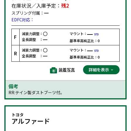
在庫状況／入庫予定：
残2
スプリング付属：
EDFC対応：
減衰力調整：
マウント：
STD
F
全長調整 ：
基準車高純正比：
0
減衰力調整：
マウント：
STD
R
全長調整 ：
基準車高純正比：
0
装着写真
詳細を表示
備考
RR:テイン製ダストブーツ付。
トヨタ
アルファード