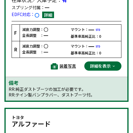
スプリング付属：
EDFC対応：
詳細
減衰力調整：
マウント：
STD
F
全長調整 ：
基準車高純正比：
0
減衰力調整：
マウント：
STD
R
全長調整 ：
基準車高純正比：
0
装着写真
詳細を表示
備考
RR:純正ダストブーツの加工が必要です。
RR:テイン製バンプラバー、ダストブーツ付。
トヨタ
アルファード