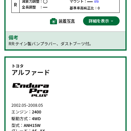
減衰力調整：
マウント：
STD
R
全長調整 ：
基準車高純正比：
0
装着写真
詳細を表示
備考
RR:テイン製バンプラバー、ダストブーツ付。
トヨタ
アルファード
2002.05-2008.05
エンジン：
2400
駆動方式：
4WD
型式：
ANH15W
グレード：
AS, AX