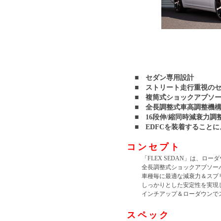
■ セダン専用設計
■ ストリート走行重視の
■ 複筒式ショックアブソ
■ 全長調整式車高調整機
■ 16段伸/縮同時減衰力調
■ EDFCを装着すること
コンセプト
「FLEX SEDAN」は、
全長調整式ショックアブソー
車種毎に最適な減衰力＆スプ
しっかりとした安定性を実現
インチアップ＆ローダウンで
スペック