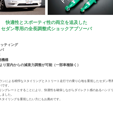
快適性とスポーティ性の両立を追及した
セダン専用の全長調整式ショックアブソーバ
セッティング
ーバ
構
整機構
により室内からの減衰力調整が可能（一部車種除く）
ローダウンによる精悍なスタイリングとストリート走行での乗り心地を重視したセダン専
バです。
リングレートとすることにより、快適性を確保しながらダイレクト感のあるハンド
しました。
スタイリングを重視したい方にもお薦めです。