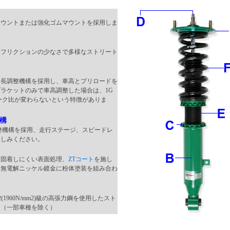
マウントまたは強化ゴムマウントを採用しま
るフリクションの少なさで多様なストリート
全長調整機構を採用し、車高とプリロードを
ラケットのみで車高調整した場合は、1G
ーク比が変わらないという特徴がありま
機構
調整機構を採用、走行ステージ、スピードレ
楽しみください。
く固着しにくい表面処理、
ZTコート
を施し
は無電解ニッケル鍍金に粉体塗装を組み合わ
2(1960N/mm2)級の高張力鋼を使用したスト
。（一部車種を除く）