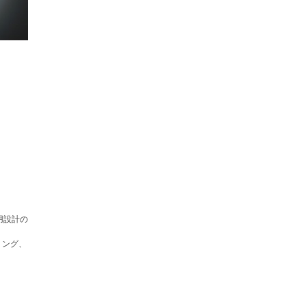
用設計の
リング、