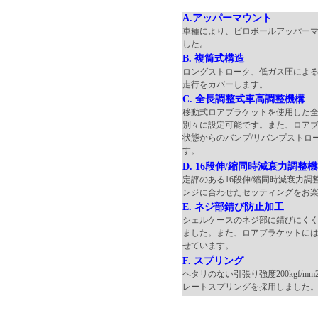
A.アッパーマウント
車種により、ピロボールアッパー
した。
B. 複筒式構造
ロングストローク、低ガス圧によ
走行をカバーします。
C. 全長調整式車高調整機構
移動式ロアブラケットを使用した
別々に設定可能です。また、ロアブ
状態からのバンプ/リバンプストロ
す。
D. 16段伸/縮同時減衰力調整
定評のある16段伸/縮同時減衰力
ンジに合わせたセッティングをお
E. ネジ部錆び防止加工
シェルケースのネジ部に錆びにく
ました。また、ロアブラケットに
せています。
F. スプリング
ヘタリのない引張り強度200kgf/mm
レートスプリングを採用しました